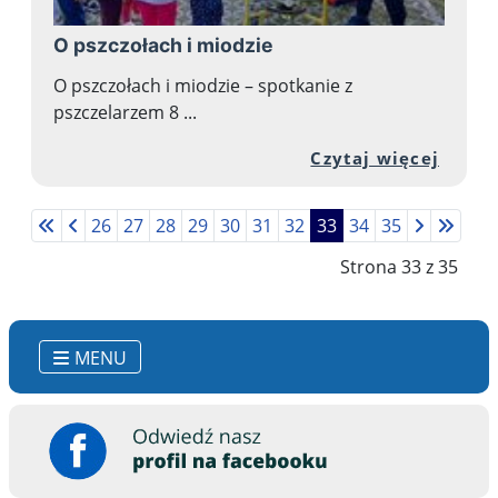
O pszczołach i miodzie
O pszczołach i miodzie – spotkanie z
pszczelarzem 8 ...
Przej
Czytaj więcej
26
27
28
29
30
31
32
33
34
35
Strona 33 z 35
MENU