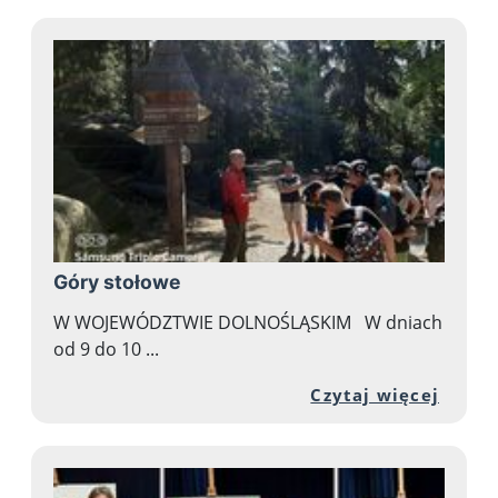
Góry stołowe
W WOJEWÓDZTWIE DOLNOŚLĄSKIM W dniach
od 9 do 10 ...
Przej
Czytaj więcej