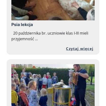
Psia lekcja
20 października br. uczniowie klas I-III mieli
przyjemność ...
Przej
Czytaj więcej