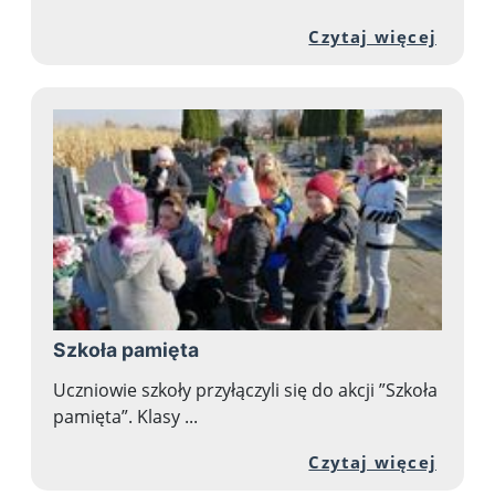
Przej
Czytaj więcej
Szkoła pamięta
Uczniowie szkoły przyłączyli się do akcji ”Szkoła
pamięta”. Klasy ...
Przej
Czytaj więcej