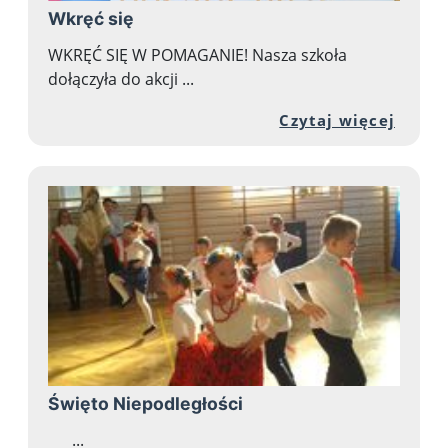
Wkręć się
WKRĘĆ SIĘ W POMAGANIE! Nasza szkoła
dołączyła do akcji ...
Przej
Czytaj więcej
Święto Niepodległości
...