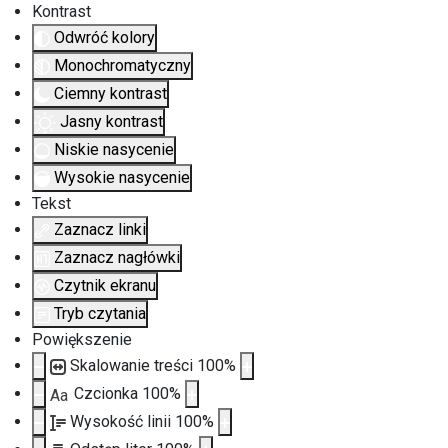
Kontrast
Odwróć kolory
Monochromatyczny
Ciemny kontrast
Jasny kontrast
Niskie nasycenie
Wysokie nasycenie
Tekst
Zaznacz linki
Zaznacz nagłówki
Czytnik ekranu
Tryb czytania
Powiększenie
Skalowanie treści
100
%
Czcionka
100
%
Aa
Wysokość linii
100
%