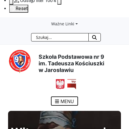
Odstęp liter
100
%
Reset
Przejdź
Przejdź
Przejdź
Przejdź
Ważne Linki
Szukaj
do
do
do
do
treści
menu
wyszukiwarki
mapy
Szkoła Podstawowa nr 9
im. Tadeusza Kościuszki
głównej
nawigacyjnego
strony
w Jarosławiu
MENU