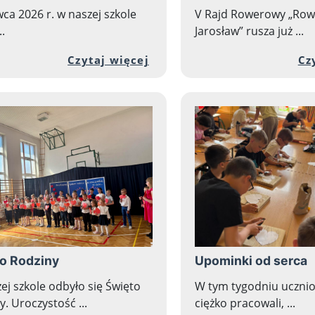
wca 2026 r. w naszej szkole
V Rajd Rowerowy „Row
..
Jarosław” rusza już ...
ełnej zawartości artykułu: Na Mazurach
Przejdź do pełnej zawart
Czytaj więcej
Cz
o Rodziny
Upominki od serca
ej szkole odbyło się Święto
W tym tygodniu ucznio
y. Uroczystość ...
ciężko pracowali, ...