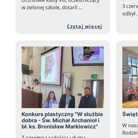
Uczniowie klasy VIII, uczestniczący
3 czer
w zielonej szkole, dotarli ...
odbył .
Przejdź do p
Czytaj więcej
Konkurs plastyczny "W służbie
Święt
dobra - Św. Michał Archanioł i
W nasz
bł. ks. Bronisław Markiewicz"
Rodzin
Z ogromną radością i dumą