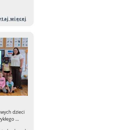
służbie dobra - Św. Michał Archanioł i bł. ks. Br
ści artykułu: Święto Rodziny
Przejdź do pełnej zawartości artykułu:
ytaj więcej
owych dzieci
ykłego ...