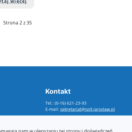
!
ci artykułu: W drodze...
Przejdź do pełnej zawartości artykułu: 
ytaj więcej
Strona 2 z 35
Kontakt
Tel.: (0-16) 621-23-93
E-mail:
sekretariat@sp9.jaroslaw.pl
pomagają nam w ulepszaniu tej strony i doświadczeń