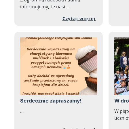
informujemy, że nasi ...
Przejdź do p
Czytaj więcej
Serdecznie zapraszamy!
W dro
...
W piąt
uczniow