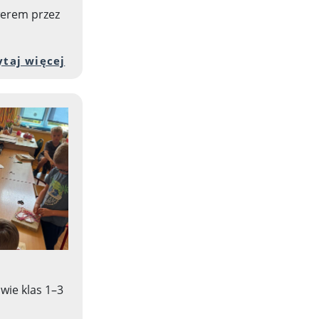
erem przez
ości artykułu: V Rajd Rowerowy „Rowerem przez J
Przejdź do pełnej zawartości artykułu
ytaj więcej
wie klas 1–3