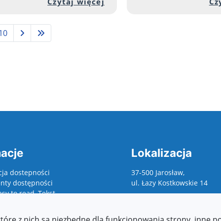
ełnej zawartości artykułu: Serdecznie zapraszamy
Przejdź do pełnej zawartoś
Czytaj więcej
Cz
10
acje
Lokalizacja
cja dostepności
37-500 Jarosław,
ty dostępności
ul. Łazy Kostkowskie 14
asy to read, Tekst
wany maszynowo, raporty,
 o zapewnienie
które z nich są niezbędne dla funkcjonowania strony, inne 