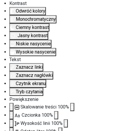
Kontrast
Odwróć kolory
Monochromatyczny
Ciemny kontrast
Jasny kontrast
Niskie nasycenie
Wysokie nasycenie
Tekst
Zaznacz linki
Zaznacz nagłówki
Czytnik ekranu
Tryb czytania
Powiększenie
Skalowanie treści
100
%
Czcionka
100
%
Aa
Wysokość linii
100
%