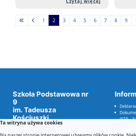
Przejdź do p
Czytaj więcej
1
2
3
4
5
6
7
8
9
Szkoła Podstawowa nr
Inform
9
Deklara
im. Tadeusza
Dokumen
Kościuszki
(ETR - E
Ta witryna używa cookies
w Jarosławiu
odczyty
wnioski
Na naszej stronie internetowej używamy plików cookie. Nie