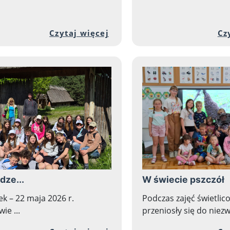
ełnej zawartości artykułu: Konkurs plastyczny "W 
Przejdź do pełnej zawarto
Czytaj więcej
Cz
dze...
W świecie pszczół
ek – 22 maja 2026 r.
Podczas zajęć świetlic
ie ...
przeniosły się do niezw