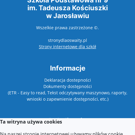
im. Tadeusza Kościuszki
w Jarosławiu
Wszelkie prawa zastrzeżone ©.
stronydlaoswaity.pl
otwiera się w nowy
Strony internetowe dla szkół
Informacje
Deklaracja dostepności
Dokumenty dostępności
(ETR - Easy to read, Tekst odczytywany maszynowo, raporty,
wnioski o zapewnienie dostępności, etc.)
Lokalizacja
Ta witryna używa cookies
37-500 Jarosław,
Na naszej stronie internetowej używamy plików cookie.