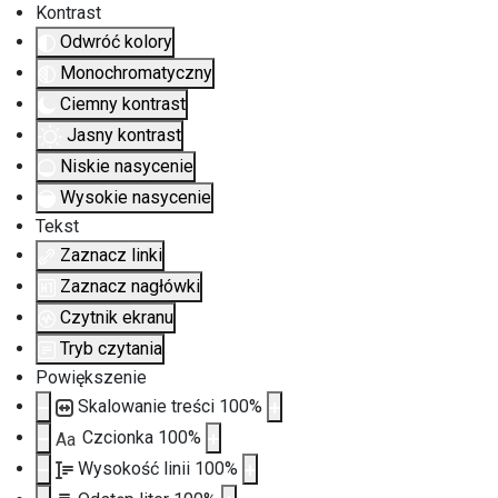
Kontrast
Odwróć kolory
Monochromatyczny
Ciemny kontrast
Jasny kontrast
Niskie nasycenie
Wysokie nasycenie
Tekst
Zaznacz linki
Zaznacz nagłówki
Czytnik ekranu
Tryb czytania
Powiększenie
Skalowanie treści
100
%
Czcionka
100
%
Aa
Wysokość linii
100
%