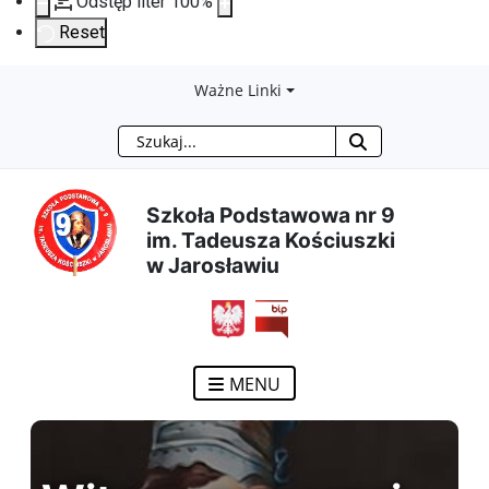
Odstęp liter
100
%
Reset
Przejdź
Przejdź
Przejdź
Przejdź
Ważne Linki
Szukaj
do
do
do
do
treści
menu
wyszukiwarki
mapy
Szkoła Podstawowa nr 9
im. Tadeusza Kościuszki
głównej
nawigacyjnego
strony
w Jarosławiu
MENU