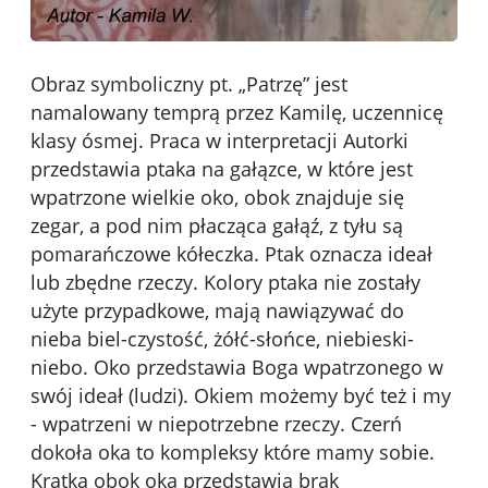
Obraz symboliczny pt. „Patrzę” jest
namalowany temprą przez Kamilę, uczennicę
klasy ósmej. Praca w interpretacji Autorki
przedstawia ptaka na gałązce, w które jest
wpatrzone wielkie oko, obok znajduje się
zegar, a pod nim płacząca gałąź, z tyłu są
pomarańczowe kółeczka. Ptak oznacza ideał
lub zbędne rzeczy. Kolory ptaka nie zostały
użyte przypadkowe, mają nawiązywać do
nieba biel-czystość, żółć-słońce, niebieski-
niebo. Oko przedstawia Boga wpatrzonego w
swój ideał (ludzi). Okiem możemy być też i my
- wpatrzeni w niepotrzebne rzeczy. Czerń
dokoła oka to kompleksy które mamy sobie.
Kratka obok oka przedstawia brak