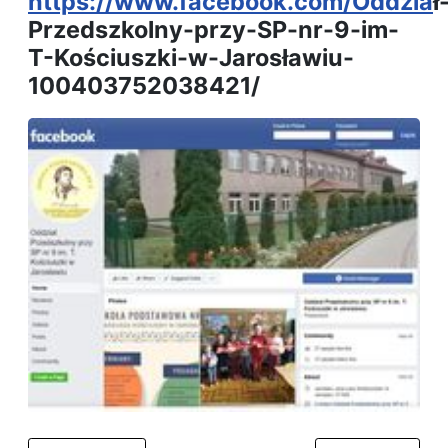
https://www.facebook.com/Oddzia
ł
Przedszkolny-przy-SP-nr-9-im-
T-Kościuszki-w-Jarosławiu-
100403752038421/