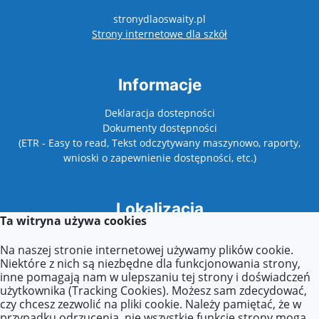
stronydlaoswaity.pl
otwiera się w nowy
Strony internetowe dla szkół
Informacje
Deklaracja dostepności
Dokumenty dostępności
(ETR - Easy to read, Tekst odczytywany maszynowo, raporty,
wnioski o zapewnienie dostępności, etc.)
Lokalizacja
Ta witryna używa cookies
37-500 Jarosław,
Na naszej stronie internetowej używamy plików cookie.
ul. Łazy Kostkowskie 14
Niektóre z nich są niezbędne dla funkcjonowania strony,
inne pomagają nam w ulepszaniu tej strony i doświadczeń
użytkownika (Tracking Cookies). Możesz sam zdecydować,
Kontakt
czy chcesz zezwolić na pliki cookie. Należy pamiętać, że w
przypadku odrzucenia, nie wszystkie funkcje strony mogą