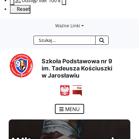
Odstęp liter
100
%
Reset
Przejdź
Przejdź
Przejdź
Przejdź
Ważne Linki
Szukaj
do
do
do
do
treści
menu
wyszukiwarki
mapy
Szkoła Podstawowa nr 9
im. Tadeusza Kościuszki
głównej
nawigacyjnego
strony
w Jarosławiu
MENU