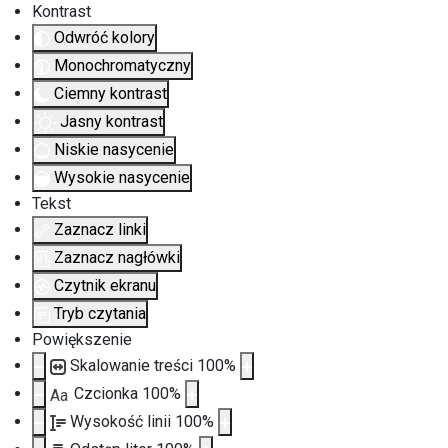
Kontrast
Odwróć kolory
Monochromatyczny
Ciemny kontrast
Jasny kontrast
Niskie nasycenie
Wysokie nasycenie
Tekst
Zaznacz linki
Zaznacz nagłówki
Czytnik ekranu
Tryb czytania
Powiększenie
Skalowanie treści
100
%
Czcionka
100
%
Aa
Wysokość linii
100
%