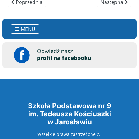
Poprzednia strona: Oferta edukacyjna 2021/22
Następna strona
Poprzednia
Następna
MENU
Szkoła Podstawowa nr 9
im. Tadeusza Kościuszki
w Jarosławiu
Wszelkie prawa zastrzeżone ©.