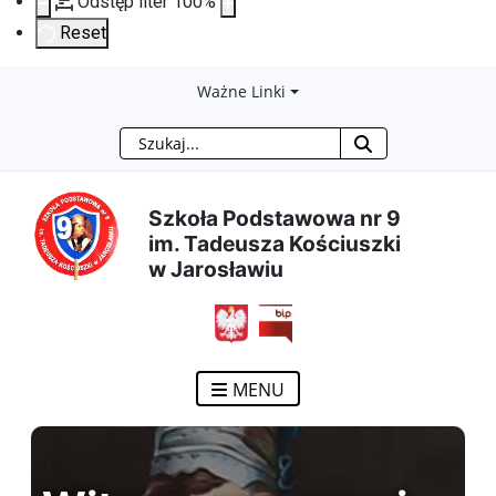
Odstęp liter
100
%
Reset
Przejdź
Przejdź
Przejdź
Przejdź
Ważne Linki
Szukaj
do
do
do
do
treści
menu
wyszukiwarki
mapy
Szkoła Podstawowa nr 9
im. Tadeusza Kościuszki
głównej
nawigacyjnego
strony
w Jarosławiu
MENU