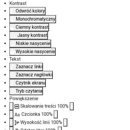
Kontrast
Odwróć kolory
Monochromatyczny
Ciemny kontrast
Jasny kontrast
Niskie nasycenie
Wysokie nasycenie
Tekst
Zaznacz linki
Zaznacz nagłówki
Czytnik ekranu
Tryb czytania
Powiększenie
Skalowanie treści
100
%
Czcionka
100
%
Aa
Wysokość linii
100
%