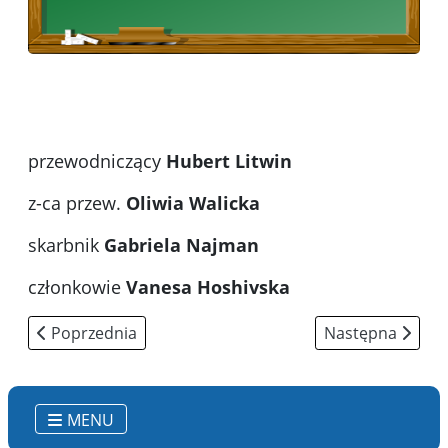
przewodniczący
Hubert Litwin
z-ca przew.
Oliwia Walicka
skarbnik
Gabriela Najman
członkowie
Vanesa Hoshivska
Poprzednia strona: Opis obrazu - nasze prace
Następna strona:
Poprzednia
Następna
MENU